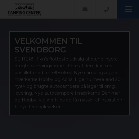
Velkommen
VELKOMMEN TIL
Præsentation
SVENDBORG
SE HER! - Fyn's flotteste udvalg af pæne, nyere
Salg & service
brugte campingvogne - flere af dem kan ses
opstillet med fortelt/solsejl. Nye campingvogne i
- Campingudstyr
Finansiering
mærkerne Hobby og Adria. Lige nu mere end 20
nye/- og brugte autocampere på lager til omg.
levering. Nye autocampere i mærkerne Benimar
- Brugte campingvogne
Værksted
og Hobby. Kig ind til os og få masser af inspiration
til nye ferieoplevelser.
- Nye Campingvogne
Nyheder
- Fortelte
Kontakt